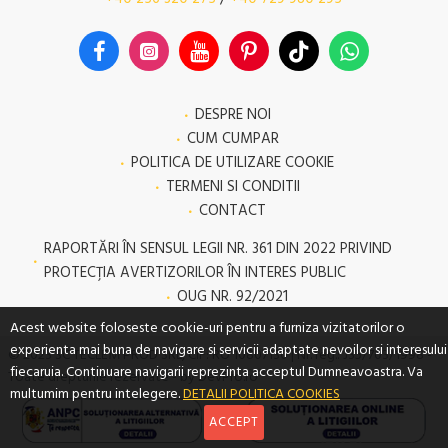
DESPRE NOI
CUM CUMPAR
POLITICA DE UTILIZARE COOKIE
TERMENI SI CONDITII
CONTACT
RAPORTĂRI ÎN SENSUL LEGII NR. 361 DIN 2022 PRIVIND
PROTECŢIA AVERTIZORILOR ÎN INTERES PUBLIC
OUG NR. 92/2021
Acest website foloseste cookie-uri pentru a furniza vizitatorilor o
experienta mai buna de navigare si servicii adaptate nevoilor si interesului
© 2023 SC TECLEM PROD SRL, CIF: RO 10807130 | Nr. reg.: J35/703/1998 -
fiecaruia. Continuare navigarii reprezinta acceptul Dumneavoastra. Va
Toate drepturile rezervate - by DevPro.ro
multumim pentru intelegere.
DETALII POLITICA COOKIES
ACCEPT