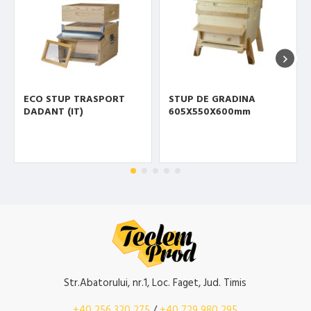
ECO STUP TRASPORT
STUP DE GRADINA
DADANT (IT)
605X550X600mm
Str.Abatorului, nr.1, Loc. Faget, Jud. Timis
+40 256 320 275
/
+40 729 980 295