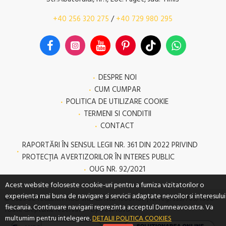
+40 256 320 275
/
+40 729 980 295
DESPRE NOI
CUM CUMPAR
POLITICA DE UTILIZARE COOKIE
TERMENI SI CONDITII
CONTACT
RAPORTĂRI ÎN SENSUL LEGII NR. 361 DIN 2022 PRIVIND
PROTECŢIA AVERTIZORILOR ÎN INTERES PUBLIC
OUG NR. 92/2021
Acest website foloseste cookie-uri pentru a furniza vizitatorilor o
experienta mai buna de navigare si servicii adaptate nevoilor si interesului
© 2023 SC TECLEM PROD SRL, CIF: RO 10807130 | Nr. reg.: J35/703/1998 -
fiecaruia. Continuare navigarii reprezinta acceptul Dumneavoastra. Va
Toate drepturile rezervate - by DevPro.ro
multumim pentru intelegere.
DETALII POLITICA COOKIES