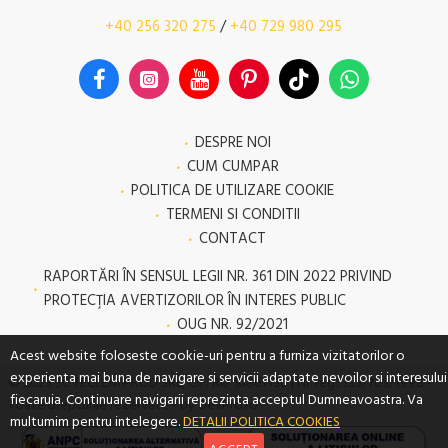
+40 256 320 275
/
+40 729 980 295
DESPRE NOI
CUM CUMPAR
POLITICA DE UTILIZARE COOKIE
TERMENI SI CONDITII
CONTACT
RAPORTĂRI ÎN SENSUL LEGII NR. 361 DIN 2022 PRIVIND
PROTECŢIA AVERTIZORILOR ÎN INTERES PUBLIC
OUG NR. 92/2021
Acest website foloseste cookie-uri pentru a furniza vizitatorilor o
experienta mai buna de navigare si servicii adaptate nevoilor si interesului
© 2023 SC TECLEM PROD SRL, CIF: RO 10807130 | Nr. reg.: J35/703/1998 -
fiecaruia. Continuare navigarii reprezinta acceptul Dumneavoastra. Va
Toate drepturile rezervate - by DevPro.ro
multumim pentru intelegere.
DETALII POLITICA COOKIES