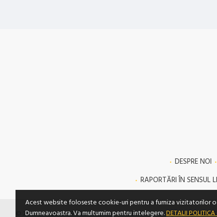
DESPRE NOI
RAPORTĂRI ÎN SENSUL LE
Acest website foloseste cookie-uri pentru a furniza vizitatorilor o 
Dumneavoastra. Va multumim pentru intelegere.
DETALII POLITICA
© 2023 SC TECLEM PROD SRL, CIF: RO 10807130 | Nr. reg.: J35/703/1998