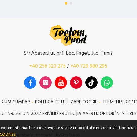
Str.Abatorului, nr.1, Loc. Faget, Jud. Timis
+40 256 320 275
/
+40 729 980 295
CUM CUMPAR
POLITICA DE UTILIZARE COOKIE
TERMENI SI CONDI
GII NR. 361 DIN 2022 PRIVIND PROTECŢIA AVERTIZORILOR ÎN INTERES
experienta mai buna de navigare si servicii adaptate nevoilor si interesului f
 COOKIES
 - Toate drepturile rezervate - by DevPro.ro