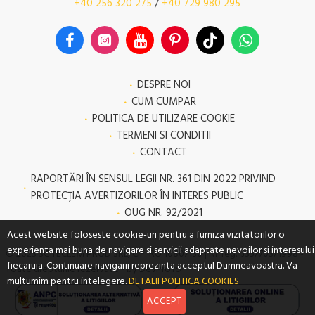
+40 256 320 275
/
+40 729 980 295
DESPRE NOI
CUM CUMPAR
POLITICA DE UTILIZARE COOKIE
TERMENI SI CONDITII
CONTACT
RAPORTĂRI ÎN SENSUL LEGII NR. 361 DIN 2022 PRIVIND
PROTECŢIA AVERTIZORILOR ÎN INTERES PUBLIC
OUG NR. 92/2021
Acest website foloseste cookie-uri pentru a furniza vizitatorilor o
experienta mai buna de navigare si servicii adaptate nevoilor si interesului
© 2023 SC TECLEM PROD SRL, CIF: RO 10807130 | Nr. reg.: J35/703/1998 -
fiecaruia. Continuare navigarii reprezinta acceptul Dumneavoastra. Va
Toate drepturile rezervate - by DevPro.ro
multumim pentru intelegere.
DETALII POLITICA COOKIES
ACCEPT